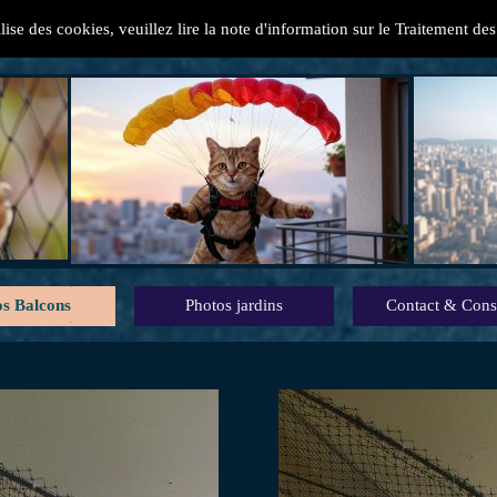
ilise des cookies, veuillez lire la note d'information sur le Traitement d
s pratiques pour protéger vos chats  des chu
s Balcons
Photos jardins
Contact & Cons