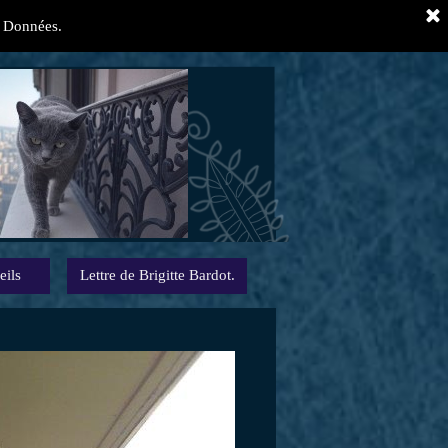
es Données.
tes et fugues "
eils
Lettre de Brigitte Bardot.